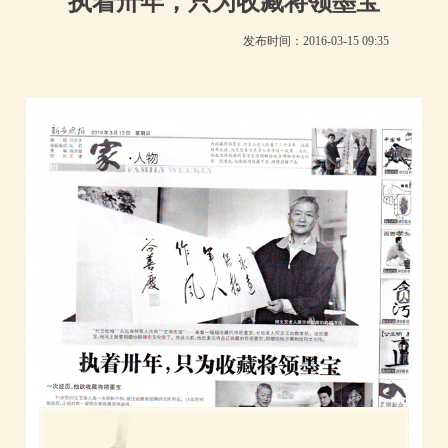
执着卅年，只为收藏将领墨宝
发布时间：
2016-03-15
09:35
铜陵市文化馆
地址：铜陵市镜湖路591号（新馆）
铜陵市义安南路19号（老馆）
电话：0562-2861609
联系人：赵慧
邮箱:tlswhg@163.com
邮编：244000