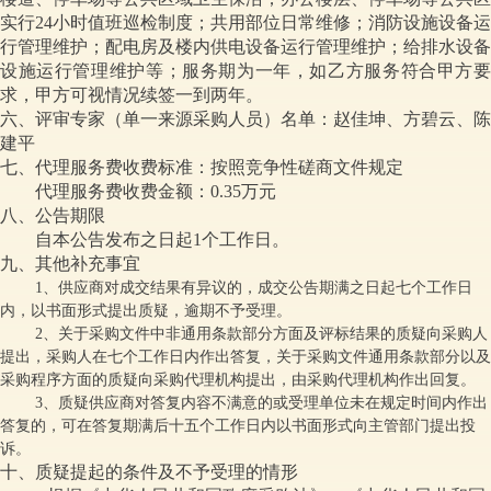
实行24小时值班巡检制度；共用部位日常维修；消防设施设备运
行管理维护；配电房及楼内供电设备运行管理维护；给排水设备
设施运行管理维护等；服务期为一年，如乙方服务符合甲方要
求，甲方可视情况续签一到两年。
六、评审专家（单一来源采购人员）名单：赵佳坤、方碧云、陈
建平
七、代理服务费收费标准：按照竞争性磋商文件规定
代理服务费收费金额：0.35万元
八、公告期限
自本公告发布之日起1个工作日。
九、其他补充事宜
1、供应商对成交结果有异议的，成交公告期满之日起七个工作日
内，以书面形式提出质疑，逾期不予受理。
2、关于采购文件中非通用条款部分方面及评标结果的质疑向采购人
提出，采购人在七个工作日内作出答复，关于采购文件通用条款部分以及
采购程序方面的质疑向采购代理机构提出，由采购代理机构作出回复。
3、质疑供应商对答复内容不满意的或受理单位未在规定时间内作出
答复的，可在答复期满后十五个工作日内以书面形式向主管部门提出投
诉。
十、质疑提起的条件及不予受理的情形