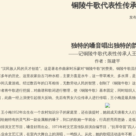
铜陵牛歌代表性传
发
独特的嗓音唱出独特的
——记铜陵牛歌代表性传承人
作者：陈建平
“汉民族人民的天才创造”。这是著名作曲家时乐蒙对“铜陵牛歌”的赞美。铜陵牛歌
百多年的历史。这里农家自古习种水稻，主要力畜是水牛，这一带草滩大、多水潭，是
乡间儿童游戏。经过数百年的口耳相传，无数劳动人民的智慧，创制了《铜陵牛歌》这
作者将牛歌进行挖掘，对曲谱和歌词进行整理，使《铜陵牛歌》基本固定，同时组织人
演，此曲一经上演便引起很大反响。先后有男女六位传承人进行传唱，王小梅是最具独
王小梅
1952
年出生在一个农村知识分子的家庭里，还在孩提时，她就成天缠着大人们
赐给她特有的灵气和一副金属般的嗓子，到口的歌她一学就会，行高腔亮而悠扬，走低
加排演文艺节目，嗓音好而出众。
1971
年村文艺宣传队排演自编节目，“抗旱夺苗”四
县业余文艺汇演，在室内大舞台上的演唱，一鸣惊人。从此，她的歌唱活动连年不断，