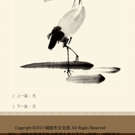
上一篇：
无
ꄴ
下一篇：
无
ꄲ
Copyright ©
2013 铜陵市文化馆 All Rights Reserved
地址：铜陵市翠湖五路与西湖大道交叉口（新馆） 铜陵市义