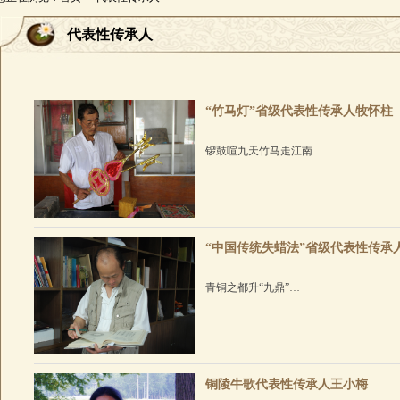
代表性传承人
“竹马灯”省级代表性传承人牧怀柱
锣鼓喧九天竹马走江南
——记“竹马灯”省级代表性传承人牧怀柱
作者：陈建平
一声唢呐如骏马长鸣，撕开了长江之上那
动了江南大地之间那一方水土育金黄。那
“中国传统失蜡法”省级代表性传承
青铜之都升“九鼎”
——记“中国传统失蜡法”省级代表性传承
作者：陈建平
“炉火照天地，红星乱紫烟。”唐代大诗
长江之滨的青铜古城。它，就是中国
铜陵牛歌代表性传承人王小梅