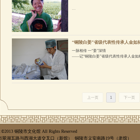
独特的嗓音唱出独特的韵味
——记铜陵牛歌代表性传承人王小梅
作者：陈建平
“汉民族人民的天才创造”。这是著名作曲
传唱于操铜陵当地土语的沿江一带地
“铜陵白姜”省级代表性传承人金如
一脉相传 一“姜”深情
——记“铜陵白姜”省级代表性传承人金如
都，“小上海”，坐镇风水宝地。立千年
经岁月洗礼。大通，这座
上一页
1
下一页
t ©
2013 铜陵市文化馆 All Rights Reserved
翠湖五路与西湖大道交叉口（新馆） 铜陵市义安南路19号（老馆）