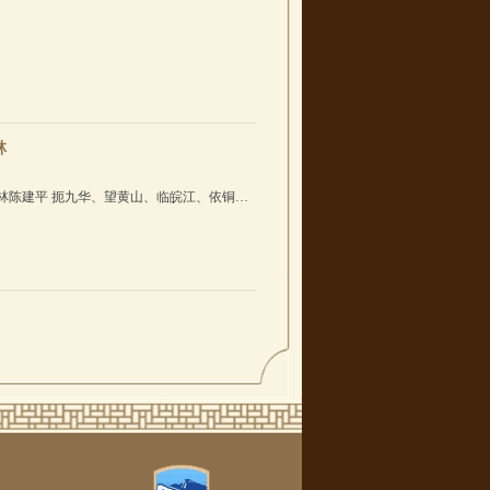
家时乐蒙对“铜陵牛歌”的赞美。铜陵牛歌流行
林
林陈建平 扼九华、望黄山、临皖江、依铜
、驻水师、招盐商、现繁华、三街十三巷，历