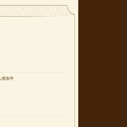
一片夕阳染江红。一阵锣鼓如惊天之雷，撼
红脸
人郑东平
人郑东平
人李白曾用如此雄浑壮丽的诗句，映画了这座